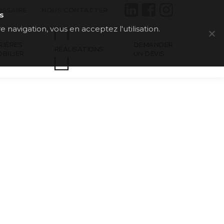
OSSAIRE
NOUS CONTACTER
s
e navigation, vous en acceptez l'utilisation.
RIÈRES
DEMANDER
RÉALISATIONS
OBILIER
UN DEVIS