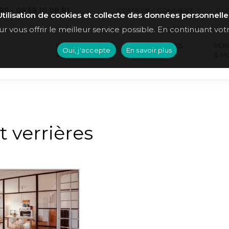
 - 06 58 10 08 81
COMBIEN / COMMENT ?
GL
Utilisation de cookies et collecte des données personnelle
r vous offrir le meilleur service possible. En continuant votr
ESCALIERS
STRUCTURES
VER
Oui, j'accepte
En savoir plus
GARDE-CORPS
MÉTAL
& M
 verrières