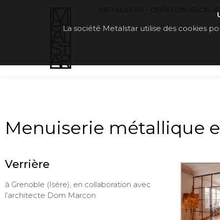
METALSTAR - CRÉATION ESCALIERS
La société Metalstar utilise des cookies pou
Menuiserie métallique et
Verrière
à Grenoble (Isère), en collaboration avec
l’architecte Dom Marcon